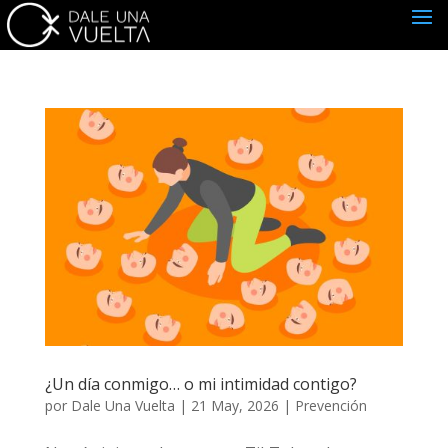
¿Un día conmigo… o mi intimidad contigo?
Suscríbete
por
Dale Una Vuelta
|
21 May, 2026
|
Prevención
No sé si tienes Instagram, TikTok o algo