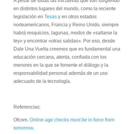
entrada en vigor de la ley. Utilizar VPN no es
ilegal, por lo que muchos usuarios están
recurriendo a esta alternativa.
La educación cercana, clave
A pesar de todas las iniciativas que van
surgiendo en distintos lugares del mundo, como
la reciente legislación en
Texas
y en otros
estados norteamericanos, Francia y Reino
Unido, siempre habrá resquicios, lagunas,
modos de «saltarse la ley» y encontrar «otras
salidas». Por eso, desde Dale Una Vuelta
creemos que es fundamental una educación
cercana, atenta, confiada con los menores en la
que se fomente el diálogo y la responsabilidad
personal además de un uso adecuado de la