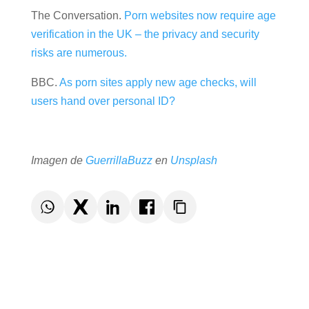
tecnología.
Referencias:
Ofcom.
Online age checks must be in force from
tomorrow.
The Conversation.
Porn websites now require
age verification in the UK – the privacy and
security risks are numerous.
BBC.
As porn sites apply new age checks, will
users hand over personal ID?
Imagen de
GuerrillaBuzz
en
Unsplash