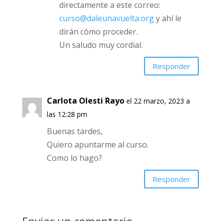
su comentario… Por supuesto,
tenemos varias posibilidades de
beca. Escriba directamente a este
correo:
curso@daleunavuelta.org
y
ahí le dirán cómo proceder.
Un saludo muy cordial.
Responder
Carlota Olesti Rayo
el 22 marzo, 2023 a
las 12:28 pm
Buenas tardes,
Quiero apuntarme al curso.
Como lo hago?
Responder