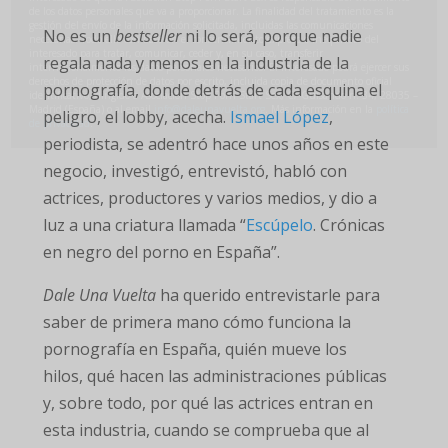
de los datos personales que va a proporcionar. La finalidad del tratamiento es la
gestión del envío de la información solicitada, incluidas las comunicaciones
No es un
bestseller
ni lo será, porque nadie
necesarias. Todo ello con base en el consentimiento expreso e inequívoco del
interesado para tratar, comunicar, ceder y, en su caso, transferir
regala nada y menos en la industria de la
internacionalmente los datos personales necesarios. El interesado podrá ejercer sus
derechos de protección de datos por escrito, incluida copia de documento oficial
pornografía, donde detrás de cada esquina el
identificativo, dirigido a Asociación Stop Porn Start Sex, C/ Guisando n. 34, 28035 –
Madrid (España) o al email
info@daleunavuelta.org
. Más información en la
política
peligro, el lobby, acecha.
Ismael López
,
de privacidad
.
periodista, se adentró hace unos años en este
negocio, investigó, entrevistó, habló con
actrices, productores y varios medios, y dio a
luz a una criatura llamada “
Escúpelo
. Crónicas
en negro del porno en España”.
Dale Una Vuelta
ha querido entrevistarle para
saber de primera mano cómo funciona la
pornografía en España, quién mueve los
hilos, qué hacen las administraciones públicas
y, sobre todo, por qué las actrices entran en
esta industria, cuando se comprueba que al