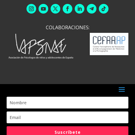
info@daleunavuelta.org
COLABORACIONES: