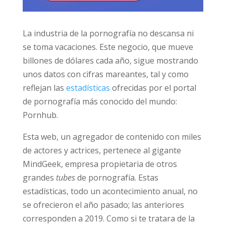
de los datos personales que va a proporcionar. La finalidad del tratamiento es la
gestión del envío de la información solicitada, incluidas las comunicaciones
necesarias. Todo ello con base en el consentimiento expreso e inequívoco del
interesado para tratar, comunicar, ceder y, en su caso, transferir
La industria de la pornografía no descansa ni
internacionalmente los datos personales necesarios. El interesado podrá ejercer sus
se toma vacaciones. Este negocio, que mueve
derechos de protección de datos por escrito, incluida copia de documento oficial
identificativo, dirigido a Asociación Stop Porn Start Sex, C/ Guisando n. 34, 28035 –
billones de dólares cada año, sigue
Madrid (España) o al email
info@daleunavuelta.org
. Más información en la
política
de privacidad
.
mostrando unos datos con cifras mareantes,
tal y como reflejan las
estadísticas
ofrecidas
por el portal de pornografía más conocido del
mundo: Pornhub.
Esta web, un agregador de contenido con
miles de actores y actrices, pertenece al
gigante MindGeek, empresa propietaria de
otros grandes
tubes
de pornografía. Estas
estadísticas, todo un acontecimiento anual,
no se ofrecieron el año pasado; las anteriores
corresponden a 2019. Como si te tratara de la