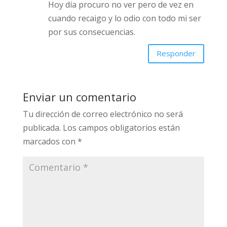
Hola, es feo, yo por desgracia para mí
tuve acceso a revistas a los 15 años y
luego hubo una época que todas las
TV locales lo emitían, fue nefasto para
mí. Hoy día procuro no ver pero de vez
en cuando recaigo y lo odio con todo
mi ser por sus consecuencias.
Responder
Enviar un comentario
Tu dirección de correo electrónico no será
publicada.
Los campos obligatorios están
marcados con
*