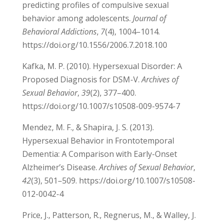
Efrati, Y., & Gola, M. (2018). Understanding and
predicting profiles of compulsive sexual
behavior among adolescents.
Journal of
Behavioral Addictions
,
7
(4), 1004–1014.
https://doi.org/10.1556/2006.7.2018.100
Kafka, M. P. (2010). Hypersexual Disorder: A
Proposed Diagnosis for DSM-V.
Archives of
Sexual Behavior
,
39
(2), 377–400.
https://doi.org/10.1007/s10508-009-9574-7
Mendez, M. F., & Shapira, J. S. (2013).
Hypersexual Behavior in Frontotemporal
Dementia: A Comparison with Early-Onset
Alzheimer’s Disease.
Archives of Sexual
Behavior
,
42
(3), 501–509.
https://doi.org/10.1007/s10508-012-0042-4