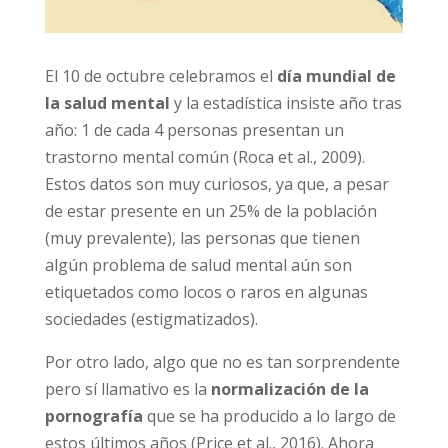
de los datos personales que va a proporcionar. La finalidad del tratamiento es la
gestión del envío de la información solicitada, incluidas las comunicaciones
necesarias. Todo ello con base en el consentimiento expreso e inequívoco del
interesado para tratar, comunicar, ceder y, en su caso, transferir
El 10 de octubre celebramos el
día mundial
internacionalmente los datos personales necesarios. El interesado podrá ejercer sus
derechos de protección de datos por escrito, incluida copia de documento oficial
de la salud mental
y la estadística insiste
identificativo, dirigido a Asociación Stop Porn Start Sex, C/ Guisando n. 34, 28035 –
Madrid (España) o al email
info@daleunavuelta.org
. Más información en la
política
año tras año: 1 de cada 4 personas presentan
de privacidad
.
un trastorno mental común (Roca et al., 2009).
Estos datos son muy curiosos, ya que, a pesar
de estar presente en un 25% de la población
(muy prevalente), las personas que tienen
algún problema de salud mental aún son
etiquetados como locos o raros en algunas
sociedades (estigmatizados).
Por otro lado, algo que no es tan
sorprendente pero sí llamativo es la
normalización de la pornografía
que se ha
producido a lo largo de estos últimos años