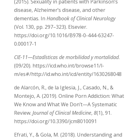
Bronner, G., Aharon-Peretz, J., & Hassin-Baer,
S. (2015). Sexuality in patients with
Parkinson’s disease, Alzheimer’s disease, and
other dementias. In
Handbook of Clinical
Neurology
(Vol. 130, pp. 297–323). Elsevier.
https://doi.org/10.1016/B978-0-444-63247-
0.00017-1
CIE-11—Estadísticas de morbilidad y mortalidad
.
(09/20). https://icd.who.int/browse11/l-
m/es#/http://id.who.int/icd/entity/1630268048
de Alarcón, R., de la Iglesia, J., Casado, N., &
Montejo, A. (2019). Online Porn Addiction:
What We Know and What We Don’t—A
Systematic Review.
Journal of Clinical Medicine
,
8
(1), 91. https://doi.org/10.3390/jcm8010091