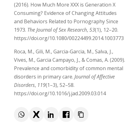
Price, J., Patterson, R., Regnerus, M., & Walley,
J. (2016). How Much More XXX is Generation X
Consuming? Evidence of Changing Attitudes
and Behaviors Related to Pornography Since
1973.
The Journal of Sex Research
,
53
(1), 12–20.
https://doi.org/10.1080/00224499.2014.1003773
Roca, M., Gili, M., Garcia-Garcia, M., Salva, J.,
Vives, M., Garcia Campayo, J., & Comas, A.
(2009). Prevalence and comorbidity of
common mental disorders in primary care.
Journal of Affective Disorders
,
119
(1–3), 52–58.
https://doi.org/10.1016/j.jad.2009.03.014