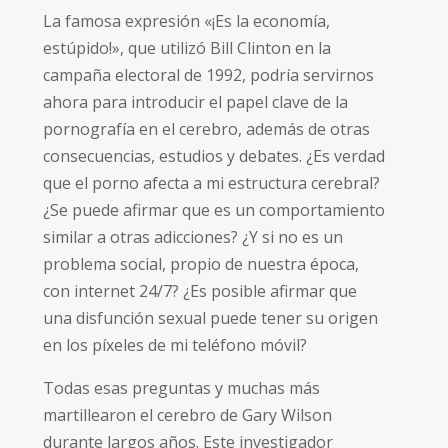
de los datos personales que va a proporcionar. La finalidad del tratamiento es la
La famosa expresión «¡Es la economía,
gestión del envío de la información solicitada, incluidas las comunicaciones
necesarias. Todo ello con base en el consentimiento expreso e inequívoco del
estúpido!», que utilizó Bill Clinton en la
interesado para tratar, comunicar, ceder y, en su caso, transferir
internacionalmente los datos personales necesarios. El interesado podrá ejercer sus
campaña electoral de 1992, podría servirnos
derechos de protección de datos por escrito, incluida copia de documento oficial
identificativo, dirigido a Asociación Stop Porn Start Sex, C/ Guisando n. 34, 28035 –
ahora para introducir el papel clave de la
Madrid (España) o al email
info@daleunavuelta.org
. Más información en la
política
de privacidad
.
pornografía en el cerebro, además de otras
consecuencias, estudios y debates.
¿Es verdad
que el porno afecta a mi estructura cerebral?
¿Se puede afirmar que es un comportamiento
similar a otras adicciones? ¿Y si no es un
problema social, propio de nuestra época,
con internet 24/7? ¿Es posible afirmar que
una disfunción sexual puede tener su origen
en los píxeles de mi teléfono móvil?
Todas esas preguntas y muchas más
martillearon el cerebro de Gary Wilson
durante largos años. Este investigador