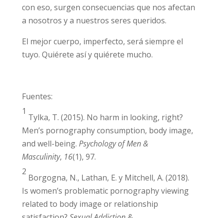
personas cercanas a ellos.
Por tanto, es importante recordar que
la
pornografía solamente enseña una
versión ficticia y distorsionada de la
realidad
. Se olvida de mostrar los aspectos
más reales –y bonitos– de las relaciones y de
las personas. Intenta venderte lo contrario y
al compararnos con eso, surgen
consecuencias que nos afectan a nosotros y a
nuestros seres queridos.
El mejor cuerpo, imperfecto, será siempre el
tuyo. Quiérete así y quiérete mucho.
Fuentes: