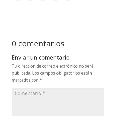
Tylka, T. y Calogero, R. (2019). Perceptions
of male partner pressure to be thin and
pornography use: Associations with eating
disorder symptomatology in a community
sample of adult women.
International Journal of
Eating Disorders
,
52
(2), 189-194.
0 comentarios