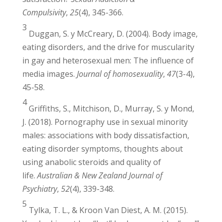
1
Tylka, T. (2015). No harm in looking, right?
Men’s pornography consumption, body
image, and well-being.
Psychology of Men &
Masculinity
,
16
(1), 97.
2
Borgogna, N., Lathan, E. y Mitchell, A. (2018).
Is women’s problematic pornography viewing
related to body image or relationship
satisfaction?
Sexual Addiction &
Compulsivity
,
25
(4), 345-366.
3
Duggan, S. y McCreary, D. (2004). Body
image, eating disorders, and the drive for
muscularity in gay and heterosexual men: The
influence of media images.
Journal of
homosexuality
,
47
(3-4), 45-58.
4