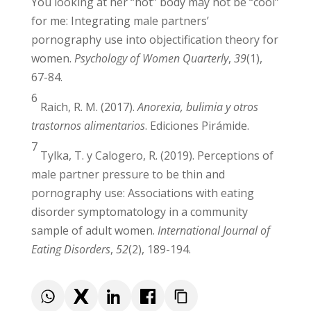
Griffiths, S., Mitchison, D., Murray, S. y
Mond, J. (2018). Pornography use in sexual
minority males: associations with body
dissatisfaction, eating disorder symptoms,
thoughts about using anabolic steroids and
quality of life.
Australian & New Zealand Journal
of Psychiatry
,
52
(4), 339-348.
5
Tylka, T. L., & Kroon Van Diest, A. M. (2015).
You looking at her “hot” body may not be
“cool” for me: Integrating male partners’
pornography use into objectification theory
for women.
Psychology of Women
Quarterly
,
39
(1), 67-84.
6
Raich, R. M. (2017).
Anorexia, bulimia y otros
trastornos alimentarios
. Ediciones Pirámide.
7