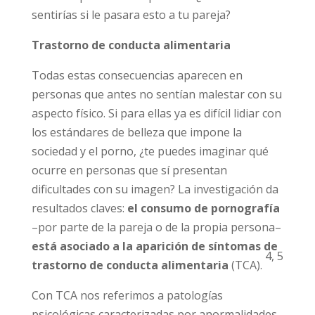
vuelto más críticos con el
aspecto físico de su
pareja
, se sienten
poco atraídos a ellas
y no
les satisface tanto como lo que ven en la
pantalla. ¿Cómo te sentirías si le pasara esto a
tu pareja?
Trastorno de conducta alimentaria
Todas estas consecuencias aparecen en
personas que antes no sentían malestar con
su aspecto físico. Si para ellas ya es difícil lidiar
con los estándares de belleza que impone la
sociedad y el porno, ¿te puedes imaginar qué
ocurre en personas que sí presentan
dificultades con su imagen? La investigación
da resultados claves:
el consumo de
pornografía
–por parte de la pareja o de la