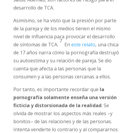
1
cosméticas.
A estas conductas pueden
acompañarlas una gran insatisfacción en la
imagen corporal y una baja autoestima. Estas
alteraciones interfieren con el bienestar de la
persona, como puedes comprobar en este
testimonio
, y pueden ser perjudiciales para la
salud. Además, son factores de riesgo para el
desarrollo de TCA.
Asimismo, se ha visto que la presión por
parte de la pareja y de los medios tienen el
mismo nivel de influencia para provocar el
7
desarrollo de síntomas de TCA.
En
este
relato
, una chica de 17 años narra cómo la
pornografía destruyó su autoestima y su
relación de pareja. Se dio cuenta que afecta a
las personas que la consumen y a las