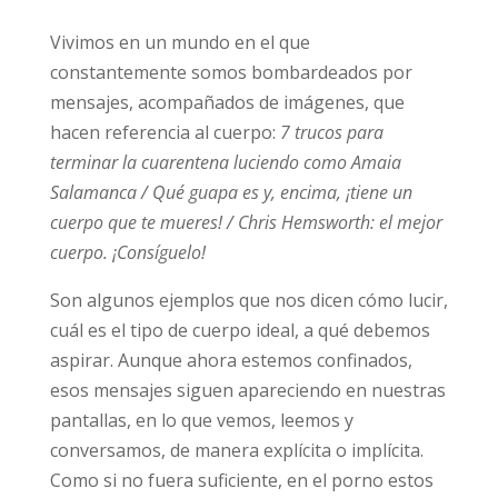
de los datos personales que va a proporcionar. La finalidad del tratamiento es la
gestión del envío de la información solicitada, incluidas las comunicaciones
Vivimos en un mundo en el que
necesarias. Todo ello con base en el consentimiento expreso e inequívoco del
interesado para tratar, comunicar, ceder y, en su caso, transferir
constantemente somos bombardeados por
internacionalmente los datos personales necesarios. El interesado podrá ejercer sus
mensajes, acompañados de imágenes, que
derechos de protección de datos por escrito, incluida copia de documento oficial
identificativo, dirigido a Asociación Stop Porn Start Sex, C/ Guisando n. 34, 28035 –
hacen referencia al cuerpo:
7 trucos para
Madrid (España) o al email
info@daleunavuelta.org
. Más información en la
política
de privacidad
.
terminar la cuarentena luciendo como Amaia
Salamanca /
Qué guapa es y, encima, ¡tiene un
cuerpo que te mueres! /
Chris Hemsworth: el
mejor cuerpo. ¡Consíguelo!
Son algunos ejemplos que nos dicen cómo
lucir, cuál es el tipo de cuerpo ideal, a qué
debemos aspirar. Aunque ahora estemos
confinados, esos mensajes siguen
apareciendo en nuestras pantallas, en lo que
vemos, leemos y conversamos, de manera
explícita o implícita. Como si no fuera