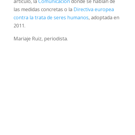
por ejemplo, la
nota de prensa de la Comisión
Europea
en la que se apoya parte de esta
artículo, la
Comunicación
donde se hablan de
las medidas concretas o la
Directiva europea
contra la trata de seres humanos
, adoptada
en 2011.
Mariaje Ruiz, periodista.