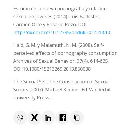
Fuentes:
Gonorrea y clamidia, las principales
infecciones de transmisión sexual en jóvenes
menores de 25 años. Periódico ABC. 9 de
noviembre de 2019.
Estudio de la nueva pornografía y relación
sexual en jóvenes (2014). Luis Ballester,
Carmen Orte y Rosario Pozo. DOI:
http://dx.doi.org/10.12795/anduli.2014.i13.10
.
Hald, G. M. y Malamuth, N. M. (2008). Self-
perceived effects of pornography
consumption. Archives of Sexual Behavior,
37(4), 614-625.
DOI:10.1080/15213269.2013.850038.