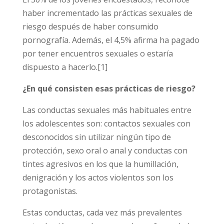
de los datos personales que va a proporcionar. La finalidad del tratamiento es la
haber incrementado las prácticas sexuales de
gestión del envío de la información solicitada, incluidas las comunicaciones
necesarias. Todo ello con base en el consentimiento expreso e inequívoco del
riesgo después de haber consumido
interesado para tratar, comunicar, ceder y, en su caso, transferir
internacionalmente los datos personales necesarios. El interesado podrá ejercer sus
pornografía. Además, el 4,5% afirma ha
derechos de protección de datos por escrito, incluida copia de documento oficial
identificativo, dirigido a Asociación Stop Porn Start Sex, C/ Guisando n. 34, 28035 –
pagado por tener encuentros sexuales o
Madrid (España) o al email
info@daleunavuelta.org
. Más información en la
política
de privacidad
.
estaría dispuesto a hacerlo.
[1]
¿En qué consisten esas prácticas de riesgo?
Las conductas sexuales más habituales entre
los adolescentes son: contactos sexuales con
desconocidos sin utilizar ningún tipo de
protección, sexo oral o anal y conductas con
tintes agresivos en los que la humillación,
denigración y los actos violentos son los
protagonistas.
Estas conductas, cada vez más prevalentes
entre los jóvenes, hacen que las