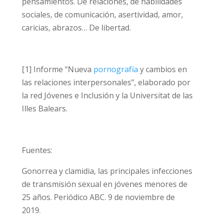
consumo precoz de porno. El porno pone en
juego su salud física y emocional.
Hablemos con ellos. Y no solo de cómo se
pone un condón, sino de los afectos,
emociones, pensamientos. De relaciones, de
habilidades sociales, de comunicación,
asertividad, amor, caricias, abrazos… De
libertad.
[1] Informe “Nueva
pornografía
y cambios en
las relaciones interpersonales”, elaborado
por la red Jóvenes e Inclusión y la Universitat
de las Illes Balears.