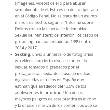
Grooming.
E
s el proceso por el cual un
adulto, utilizando medios digitales, presiona
a un menor para obtener material sexual
(imágenes, videos) de él o para abusar
sexualmente de él
. Esto es un delito
tipificado en el Código Penal. No se trata de
un asunto menor, de hecho, según el
“Informe sobre Delitos contra la Libertad e
Indemnidad Sexual del Ministerio de
Interior” los casos de grooming han
aumentado un 139% entre 2014 y 2017.
Sexting.
Envío a un tercero de fotografías
y/o vídeos con cierto nivel de contenido
sexual, tomados o grabados por el
protagonista, mediante el uso de medios
digitales.
Hay estudios en España que
estiman que alrededor del 13.5%
de los