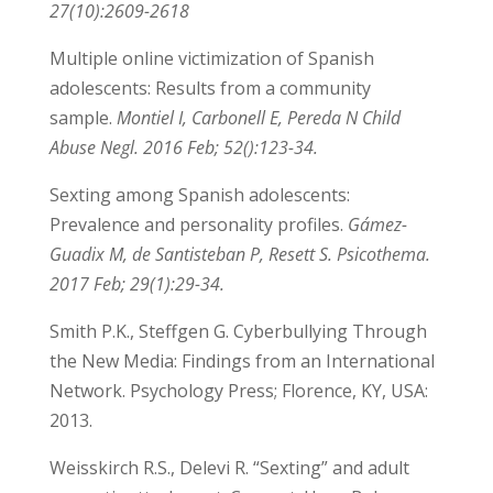
González-Cabrera J, León-Mejía A, Beranuy M,
Gutiérrez-Ortega M, Alvarez-Bardón A,
Machimbarrena JM Qual Life Res. 2018 Oct;
27(10):2609-2618
Multiple online victimization of Spanish
adolescents: Results from a community
sample.
Montiel I, Carbonell E, Pereda N Child
Abuse Negl.
2016 Feb; 52():123-34.
Sexting among Spanish adolescents:
Prevalence and personality profiles.
Gámez-
Guadix M, de Santisteban P, Resett S. Psicothema.
2017 Feb; 29(1):29-34.
Smith P.K., Steffgen G. Cyberbullying Through
the New Media: Findings from an
International Network. Psychology Press;