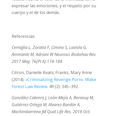
es primordial que cada persona, desde que es
niño, sea consciente de lo que significa una
relación sana, el valor de la intimidad, cómo
expresar las emociones, y el respeto por su
cuerpo y el de los demás.
Referencias:
Cerniglia L, Zoratto F, Cimino S, Laviola G,
Ammaniti M, Adriani W Neurosci Biobehav Rev.
2017 May; 76(Pt A):174-184.
Citron, Danielle Keats; Franks, Mary Anne
(2014).
«Criminalizing Revenge Porn»
.
Wake
Forest Law Review
. 49 (2): 345–392.