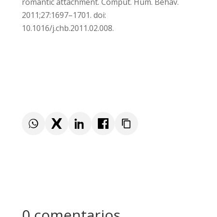
Florence, KY, USA: 2013.
Weisskirch R.S., Delevi R. “Sexting” and adult
romantic attachment. Comput. Hum. Behav.
2011;27:1697–1701. doi:
10.1016/j.chb.2011.02.008.