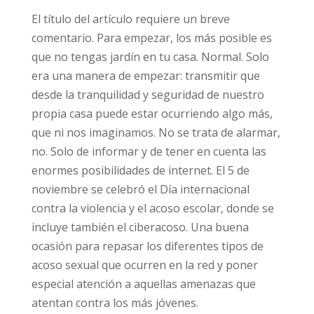
de los datos personales que va a proporcionar. La finalidad del tratamiento es la
El título del artículo requiere un breve
gestión del envío de la información solicitada, incluidas las comunicaciones
necesarias. Todo ello con base en el consentimiento expreso e inequívoco del
comentario. Para empezar, los más posible es
interesado para tratar, comunicar, ceder y, en su caso, transferir
internacionalmente los datos personales necesarios. El interesado podrá ejercer sus
que no tengas jardín en tu casa. Normal. Solo
derechos de protección de datos por escrito, incluida copia de documento oficial
identificativo, dirigido a Asociación Stop Porn Start Sex, C/ Guisando n. 34, 28035 –
era una manera de empezar: transmitir que
Madrid (España) o al email
info@daleunavuelta.org
. Más información en la
política
de privacidad
.
desde la tranquilidad y seguridad de nuestro
propia casa puede estar ocurriendo algo más,
que ni nos imaginamos. No se trata de
alarmar, no. Solo de informar y de tener en
cuenta las enormes posibilidades de internet.
El 5 de noviembre se celebró el Día
internacional contra la violencia y el acoso
escolar, donde se incluye también el
ciberacoso.
Una buena ocasión para repasar
los diferentes tipos de acoso sexual que
ocurren en la red y poner especial atención a
aquellas amenazas que atentan contra los