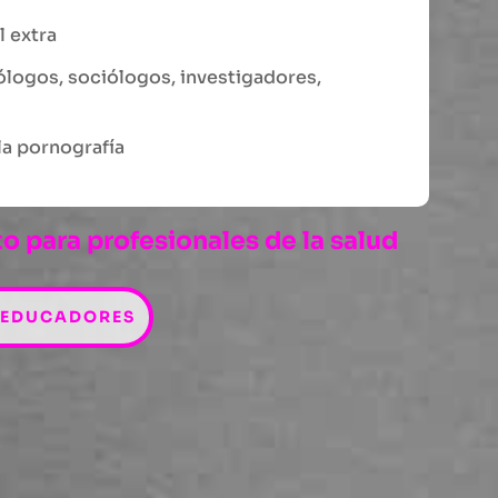
l extra
cólogos, sociólogos, investigadores,
 la pornografía
o para profesionales de la salud
 EDUCADORES